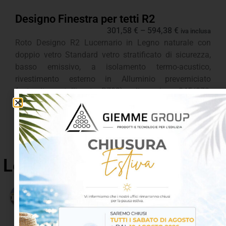
Designo Finestra per tetti R2
301,58
€
–
594,38
€
iva inclusa
Roto Designo R2 Lucernario in Legno naturale con
doppio vetro Standard vetro stratificato di sicurezza,
basso emissivo, a isolamento termo-acustico,
rivestimento esterno in Alluminio preverniciato
(antracite metallizzato R703) , dimensione 045/073;
lato apertura battente nella parte superiore; senza
isolamento termico;
Le opinioni dei nostri clienti
4.8
Basato su 65 recensioni
powered by
G
o
o
g
l
e
lascia una recensione su