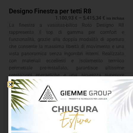
Designo Finestra per tetti R8
1.100,93
€
–
5.415,34
€
iva inclusa
La finestra a vasistas-bilico Roto Designo R8
rappresenta il top di gamma per comfort e
funzionalità, grazie alla doppia modalità di apertura
che consente la massima libertà di movimento e una
vista panoramica senza ingombri interni. Realizzata
con materiali eccellenti e isolamento termico
perimetrale pre-installato, garantisce altissime
prestazioni energetiche e una sicurezza superiore
grazie ai quattro punti di chiusura centralizzati. Il
design elegante e la maniglia multifunzione
posizionata in basso la rendono la scelta ideale per chi
cerca innovazione, efficienza e semplicità di utilizzo in
ogni ambiente sottotetto.