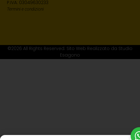
P.IVA: 03049630233
Termini e condizioni
©2026 All Rights Reserved. Sito Web Realizzato da Studio
Esagono