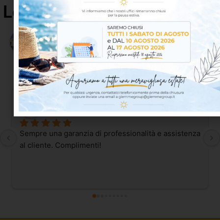
Le opinioni dei nostri clienti
4.8
Basato su 65 recensioni
powered by
G
o
o
g
l
e
lascia una recensione su
OT Proofing S.
5 days ago
Sempre una garanzia di professionalità e assistenza 
al cliente. Complimenti!