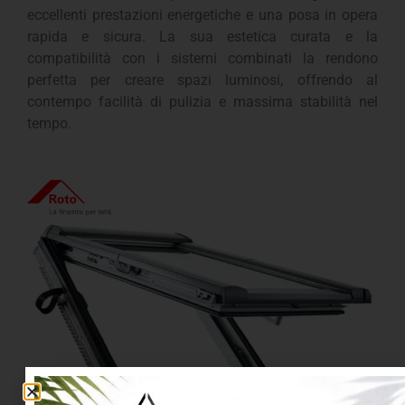
eccellenti prestazioni energetiche e una posa in opera
rapida e sicura. La sua estetica curata e la
compatibilità con i sistemi combinati la rendono
perfetta per creare spazi luminosi, offrendo al
contempo facilità di pulizia e massima stabilità nel
tempo.