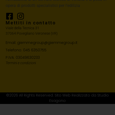
opera di prodotti specialistici per l’edilizia
Mettiti in contatto
Viale della Tecnica 31
37064 Povegliano Veronese (VR)
Email: giemmegroup@giemmegroup.it
Telefono: 045 6350755
P.IVA: 03049630233
Termini e condizioni
©2026 All Rights Reserved. Sito Web Realizzato da Studio
Esagono