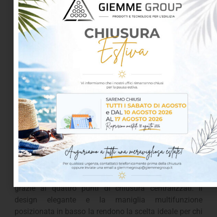
Designo Finestra per tetti R8
1.100,93
€
–
5.415,34
€
iva inclusa
La finestra a vasistas-bilico Roto Designo R8
rappresenta il top di gamma per comfort e
funzionalità, grazie alla doppia modalità di apertura
che consente la massima libertà di movimento e una
vista panoramica senza ingombri interni. Realizzata
con materiali eccellenti e isolamento termico
perimetrale pre-installato, garantisce altissime
prestazioni energetiche e una sicurezza superiore
grazie ai quattro punti di chiusura centralizzati. Il
design elegante e la maniglia multifunzione
posizionata in basso la rendono la scelta ideale per chi