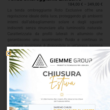
184,00
€
–
349,00
€
La tenda ombreggiante Roto Exclusive offre una
regolazione ideale della luce, proteggendo gli ambienti
interni dall’abbagliamento solare e dagli sguardi
indiscreti senza rinunciare alla luminosità naturale.
Caratterizzata da profili laterali in alluminio che
garantiscono uno scorrimento fluido e continuo in
qualsiasi posizione, è disponibile in un’ampia gamma
di colori e tessuti per integrarsi perfettamente con il
design di ogni mansarda.