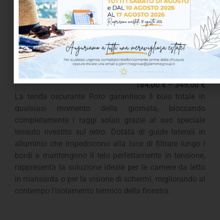
Tenda oscurante
184,00
€
–
349,00
€
La tenda oscurante Roto garantisce il buio totale in
qualsiasi momento della giornata, bloccando
completamente i raggi solari grazie al suo speciale
tessuto rivestito sul retro. Dotata di guide laterali in
alluminio che impediscono alla luce di filtrare lungo i
bordi e mantengono il telo perfettamente in tensione,
rappresenta la soluzione ideale per le camere da letto
in mansarda o per la visione di schermi, migliorando al
contempo l’isolamento termico della finestra.