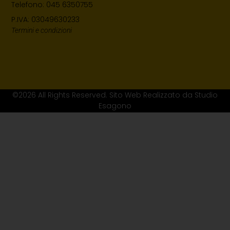
Telefono: 045 6350755
P.IVA: 03049630233
Termini e condizioni
©2026 All Rights Reserved. Sito Web Realizzato da Studio
Esagono