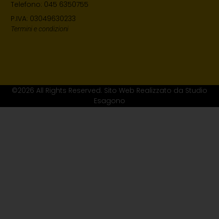
Telefono: 045 6350755
P.IVA: 03049630233
Termini e condizioni
©2026 All Rights Reserved. Sito Web Realizzato da Studio
Esagono