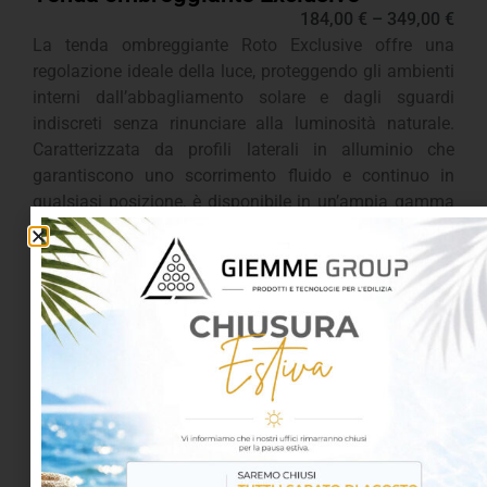
184,00
€
–
349,00
€
La tenda ombreggiante Roto Exclusive offre una
regolazione ideale della luce, proteggendo gli ambienti
interni dall’abbagliamento solare e dagli sguardi
indiscreti senza rinunciare alla luminosità naturale.
Caratterizzata da profili laterali in alluminio che
garantiscono uno scorrimento fluido e continuo in
qualsiasi posizione, è disponibile in un’ampia gamma
di colori e tessuti per integrarsi perfettamente con il
design di ogni mansarda.