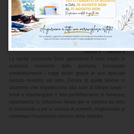
Tenda oscurante
184,00
€
–
349,00
€
La tenda oscurante Roto garantisce il buio totale in
qualsiasi momento della giornata, bloccando
completamente i raggi solari grazie al suo speciale
tessuto rivestito sul retro. Dotata di guide laterali in
alluminio che impediscono alla luce di filtrare lungo i
bordi e mantengono il telo perfettamente in tensione,
rappresenta la soluzione ideale per le camere da letto
in mansarda o per la visione di schermi, migliorando al
contempo l’isolamento termico della finestra.