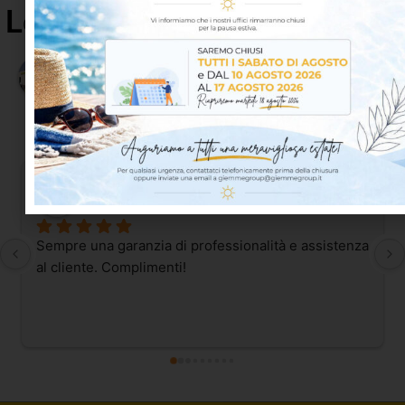
Le opinioni dei nostri clienti
4.8
Basato su 65 recensioni
powered by
G
o
o
g
l
e
lascia una recensione su
OT Proofing S.
4 days ago
Sempre una garanzia di professionalità e assistenza 
al cliente. Complimenti!