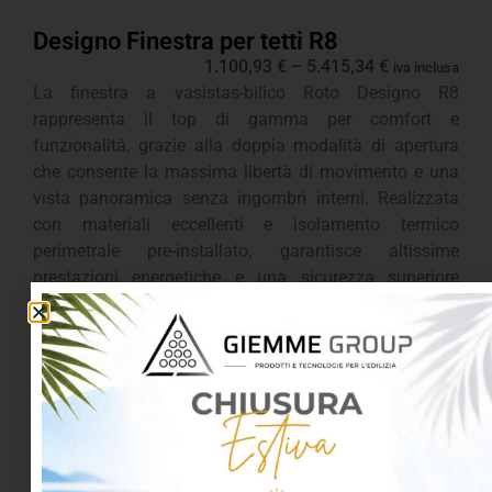
Designo Finestra per tetti R8
1.100,93
€
–
5.415,34
€
iva inclusa
La finestra a vasistas-bilico Roto Designo R8
rappresenta il top di gamma per comfort e
funzionalità, grazie alla doppia modalità di apertura
che consente la massima libertà di movimento e una
vista panoramica senza ingombri interni. Realizzata
con materiali eccellenti e isolamento termico
perimetrale pre-installato, garantisce altissime
prestazioni energetiche e una sicurezza superiore
grazie ai quattro punti di chiusura centralizzati. Il
design elegante e la maniglia multifunzione
posizionata in basso la rendono la scelta ideale per chi
cerca innovazione, efficienza e semplicità di utilizzo in
ogni ambiente sottotetto.