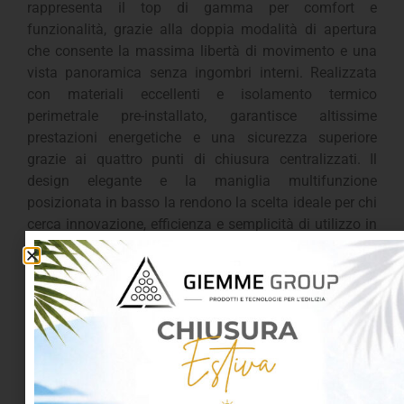
rappresenta il top di gamma per comfort e
funzionalità, grazie alla doppia modalità di apertura
che consente la massima libertà di movimento e una
vista panoramica senza ingombri interni. Realizzata
con materiali eccellenti e isolamento termico
perimetrale pre-installato, garantisce altissime
prestazioni energetiche e una sicurezza superiore
grazie ai quattro punti di chiusura centralizzati. Il
design elegante e la maniglia multifunzione
posizionata in basso la rendono la scelta ideale per chi
cerca innovazione, efficienza e semplicità di utilizzo in
ogni ambiente sottotetto.