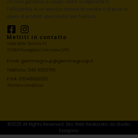
chi vuol garantire ai propri clienti la regolarità e
l’affidabilità di un servizio tecnico di vendita e di posa in
opera di prodotti specialistici per l’edilizia
Mettiti in contatto
Viale della Tecnica 31
37064 Povegliano Veronese (VR)
Email: giemmegroup@giemmegroup.it
Telefono: 045 6350755
P.IVA: 03049630233
Termini e condizioni
©2026 All Rights Reserved. Sito Web Realizzato da Studio
Esagono