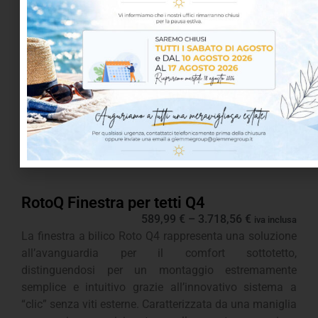
RotoQ Finestra per tetti Q4
589,99
€
–
3.718,56
€
iva inclusa
La finestra a bilico Roto Q4 rappresenta una soluzione
all’avanguardia per il comfort sottotetto,
distinguendosi per un montaggio estremamente
semplice e intuitivo grazie all’innovativo sistema a
“clic” senza viti esterne. Caratterizzata da una maniglia