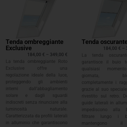
Tenda ombreggiante
Tenda oscurant
Exclusive
184,00
€
–
184,00
€
–
349,00
€
La tenda oscuran
La tenda ombreggiante Roto
garantisce il buio t
Exclusive offre una
qualsiasi moment
regolazione ideale della luce,
giornata, blo
proteggendo gli ambienti
completamente i ragg
interni dall’abbagliamento
grazie al suo speciale
solare e dagli sguardi
rivestito sul retro. D
indiscreti senza rinunciare alla
guide laterali in allu
luminosità naturale.
impediscono alla 
Caratterizzata da profili laterali
filtrare lungo i 
in alluminio che garantiscono
mantengono il