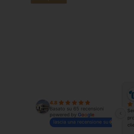
4.8
Basato su 65 recensioni
Sem
powered by
G
o
o
g
l
e
pro
lascia una recensione su
cli