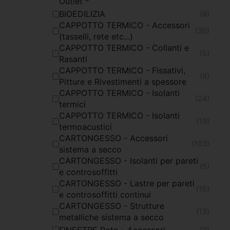
Outlet *
BIOEDILIZIA
(9)
CAPPOTTO TERMICO - Accessori
(30)
(tasselli, rete etc...)
CAPPOTTO TERMICO - Collanti e
(5)
Rasanti
CAPPOTTO TERMICO - Fissativi,
(8)
Pitture e Rivestimenti a spessore
CAPPOTTO TERMICO - Isolanti
(24)
termici
CAPPOTTO TERMICO - Isolanti
(19)
termoacustici
CARTONGESSO - Accessori
(103)
sistema a secco
CARTONGESSO - Isolanti per pareti
(5)
e controsoffitti
CARTONGESSO - Lastre per pareti
(16)
e controsoffitti continui
CARTONGESSO - Strutture
(13)
metalliche sistema a secco
FINESTRE Roto - Accessori
(9)