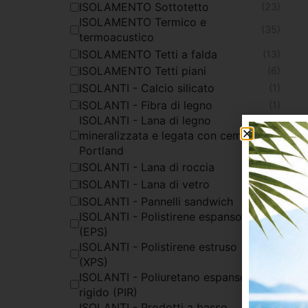
ISOLAMENTO Sottotetto
(23)
ISOLAMENTO Termico e
(35)
termoacustico
ISOLAMENTO Tetti a falda
(13)
ISOLAMENTO Tetti piani
(6)
ISOLANTI - Calcio silicato
(1)
ISOLANTI - Fibra di legno
(1)
ISOLANTI - Lana di legno
mineralizzata e legata con cemento
(2)
Portland
ISOLANTI - Lana di roccia
(14)
ISOLANTI - Lana di vetro
(9)
ISOLANTI - Pannelli sandwich
(2)
ISOLANTI - Polistirene espanso
(2)
(EPS)
ISOLANTI - Polistirene estruso
(2)
(XPS)
ISOLANTI - Poliuretano espanso
(17)
rigido (PIR)
ISOLANTI - Prodotti a basso