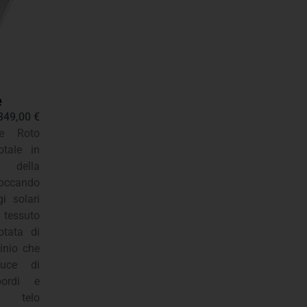
e
349,00
€
te Roto
otale in
o della
ccando
i solari
 tessuto
otata di
minio che
luce di
bordi e
 telo