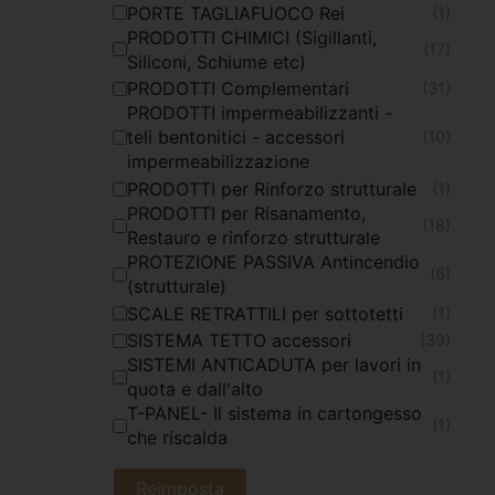
PORTE TAGLIAFUOCO Rei
(1)
PRODOTTI CHIMICI (Sigillanti,
(17)
Siliconi, Schiume etc)
PRODOTTI Complementari
(31)
PRODOTTI impermeabilizzanti -
teli bentonitici - accessori
(10)
impermeabilizzazione
PRODOTTI per Rinforzo strutturale
(1)
PRODOTTI per Risanamento,
(18)
Restauro e rinforzo strutturale
PROTEZIONE PASSIVA Antincendio
(6)
(strutturale)
SCALE RETRATTILI per sottotetti
(1)
SISTEMA TETTO accessori
(39)
SISTEMI ANTICADUTA per lavori in
(1)
quota e dall'alto
T-PANEL- Il sistema in cartongesso
(1)
che riscalda
Reimposta