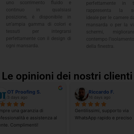
uno scorrimento fluido e
perfettamente in te
continuo in qualsiasi
rappresenta la so
posizione, è disponibile in
ideale per le camere da
un’ampia gamma di colori e
mansarda o per la vi
tessuti per integrarsi
schermi, miglior
perfettamente con il design di
contempo l’isolamento
ogni mansarda.
della finestra.
Le opinioni dei nostri clienti
OT Proofing S.
Riccardo F.
3 days ago
16 days ago
pre una garanzia di 
Gentilissimi, supporto via 
fessionalità e assistenza al 
WhatsApp rapido e preciso
ente. Complimenti!