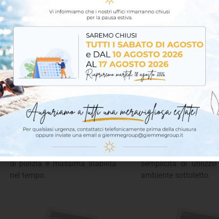
con materiali di alta qualità
interni. Realizz
come il PVC fibrorinforzato o il
materiali eccell
legno, integra un blocco di
isolamento te
isolamento termico
perimetrale pre-ins
preassemblato che garantisce
garantisce alt
eccellenti prestazioni
prestazioni energetic
energetiche e una posa in
sicurezza superiore g
opera rapida e sicura. La sua
quattro punti di c
estetica curata e la
centralizzati. Il design
compatibilità con i sistemi
e la maniglia multi
combinati la rendono perfetta
posizionata in b
per creare spazi luminosi,
rendono la scelta ideal
offrendo al contempo facilità
cerca innovazione, eff
di pulizia e massima stabilità
semplicità di utilizzo
nel tempo.
ambiente sottotetto.