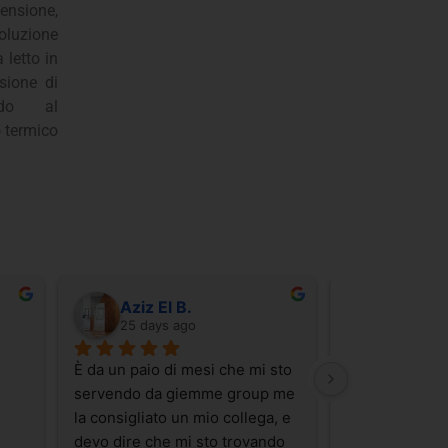
nsione,
luzione
 letto in
sione di
ando al
 termico
Aziz El B.
Carlo N
25 days ago
a month
È da un paio di mesi che mi sto 
Avevo bisogno 
servendo da giemme group me 
Styrodur  2000
la consigliato un mio collega, e 
riuscivo a trovar
devo dire che mi sto trovando 
regione Abruz