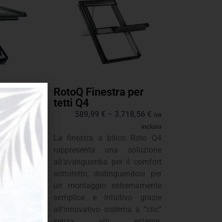
a per
RotoQ Finestra per
tetti Q4
5,34
€
589,99
€
–
3.718,56
€
iva
iva
inclusa
inclusa
s-bilico
La finestra a bilico Roto Q4
senta il
rappresenta una soluzione
mfort e
all’avanguardia per il comfort
la doppia
sottotetto, distinguendosi per
ura che
un montaggio estremamente
bertà di
semplice e intuitivo grazie
 vista
all’innovativo sistema a “clic”
ngombri
senza viti esterne.