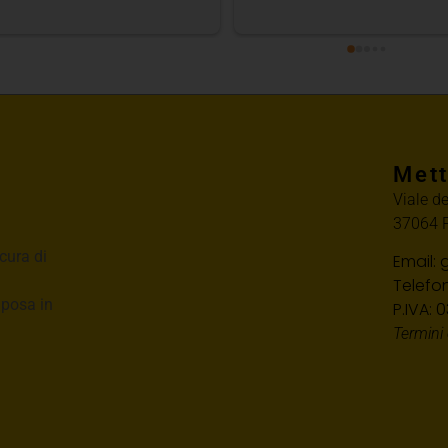
Mett
Viale d
37064 P
cura di
Email:
Telefo
i posa in
P.IVA:
Termini 