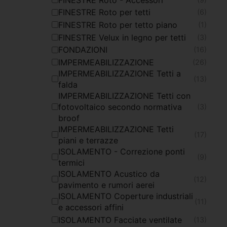
FINESTRE Roto per tetti
(6)
FINESTRE Roto per tetto piano
(1)
FINESTRE Velux in legno per tetti
(3)
FONDAZIONI
(16)
IMPERMEABILIZZAZIONE
(26)
IMPERMEABILIZZAZIONE Tetti a
(13)
falda
IMPERMEABILIZZAZIONE Tetti con
fotovoltaico secondo normativa
(3)
broof
IMPERMEABILIZZAZIONE Tetti
(17)
piani e terrazze
ISOLAMENTO - Correzione ponti
(9)
termici
ISOLAMENTO Acustico da
(12)
pavimento e rumori aerei
ISOLAMENTO Coperture industriali
(11)
e accessori affini
ISOLAMENTO Facciate ventilate
(13)