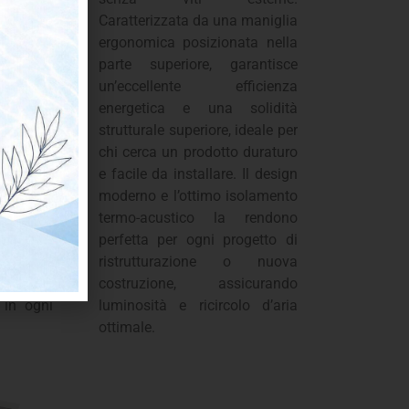
ata con
Caratterizzata da una maniglia
enti e
ergonomica posizionata nella
rmico
parte superiore, garantisce
tallato,
un’eccellente efficienza
issime
energetica e una solidità
he e una
strutturale superiore, ideale per
razie ai
chi cerca un prodotto duraturo
hiusura
e facile da installare. Il design
 elegante
moderno e l’ottimo isolamento
funzione
termo-acustico la rendono
asso la
perfetta per ogni progetto di
e per chi
ristrutturazione o nuova
icienza e
costruzione, assicurando
 in ogni
luminosità e ricircolo d’aria
ottimale.