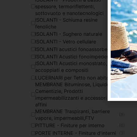
spessore, termoriflettenti,
(5)
sottovuoto e nanotecnologici
ISOLANTI - Schiuma resine
(1)
fenoliche
ISOLANTI - Sughero naturale
(2)
ISOLANTI - Vetro cellulare
(2)
ISOLANTI acustici fonoassorbenti
(5)
ISOLANTI Acustici fonoimpedenti
(10)
ISOLANTI Acustici monostrato,
(3)
accoppiati e compositi
LUCERNARI per Tetto non abitato
(3)
MEMBRANE Bituminose, Liquide,
Cementizie, Prodotti
(17)
impermeabilizzanti e accessori
affini
MEMBRANE Traspiranti, barriere
(9)
vapore, impermeabili,FTV
PITTURE - Finiture per interno
(6)
PORTE INTERNE - Finiture d'interni
(3)