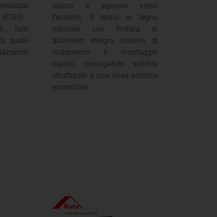
niciato
sicuro e agevole verso
o R703) ,
l’esterno. Il telaio in legno
3; lato
naturale con finitura in
la parte
alluminio integra sistemi di
olamento
isolamento e montaggio
rapido, coniugando solidità
strutturale a una linea estetica
essenziale.