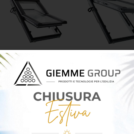
Designo Finestra per
Designo Finestr
tetti R6
tetti R8
745,18
€
–
3.799,08
€
1.100,93
€
–
5.41
iva
inclusa
La finestra a bilico Roto
La finestra a vasista
Designo R6 è la soluzione
Roto Designo R8 rappre
ideale per una ventilazione
top di gamma per co
efficace e naturale degli
funzionalità, grazie al
ambienti sottotetto, grazie
modalità di apert
all’anta con apertura centrale
consente la massima li
azionabile tramite un’unica
movimento e una
maniglia inferiore. Progettata
panoramica senza i