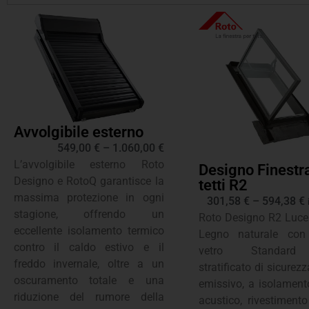
Avvolgibile esterno
549,00
€
–
1.060,00
€
L’avvolgibile esterno Roto
Designo Finestr
Designo e RotoQ garantisce la
tetti R2
massima protezione in ogni
301,58
€
–
594,38
€
stagione, offrendo un
Roto Designo R2 Lucer
eccellente isolamento termico
Legno naturale con
contro il caldo estivo e il
vetro Standard
freddo invernale, oltre a un
stratificato di sicurez
oscuramento totale e una
emissivo, a isolament
riduzione del rumore della
acustico, rivestimento