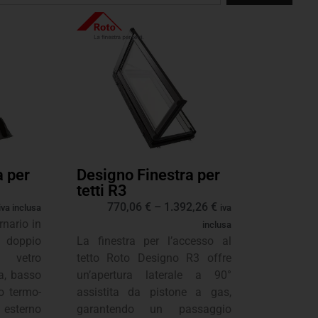
a per
Designo Finestra per
tetti R3
770,06
€
–
1.392,26
€
iva inclusa
iva
nario in
inclusa
 doppio
La finestra per l’accesso al
 vetro
tetto Roto Designo R3 offre
za, basso
un’apertura laterale a 90°
o termo-
assistita da pistone a gas,
 esterno
garantendo un passaggio