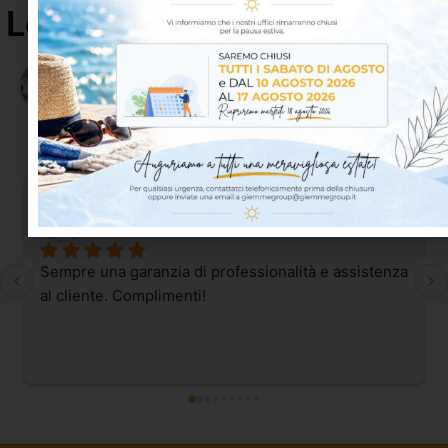
Le opinioni dei nostri clienti
4.8
Basato su 65 recensioni
powered by
G
o
o
g
l
e
lascia una recensione su
OT Proofing S.
5 days ago
Sempre una garanzia di professionalità e assistenza 
al cliente. Complimenti!