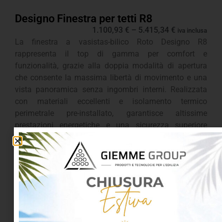
Designo Finestra per tetti R8
1.100,93
€
–
5.415,34
€
iva inclusa
La finestra a vasistas-bilico Roto Designo R8
rappresenta il top di gamma per comfort e
funzionalità, grazie alla doppia modalità di apertura
che consente la massima libertà di movimento e una
vista panoramica senza ingombri interni. Realizzata
con materiali eccellenti e isolamento termico
perimetrale pre-installato, garantisce altissime
prestazioni energetiche e una sicurezza superiore
grazie ai quattro punti di chiusura centralizzati. Il
design elegante e la maniglia multifunzione
posizionata in basso la rendono la scelta ideale per chi
cerca innovazione, efficienza e semplicità di utilizzo in
ogni ambiente sottotetto.