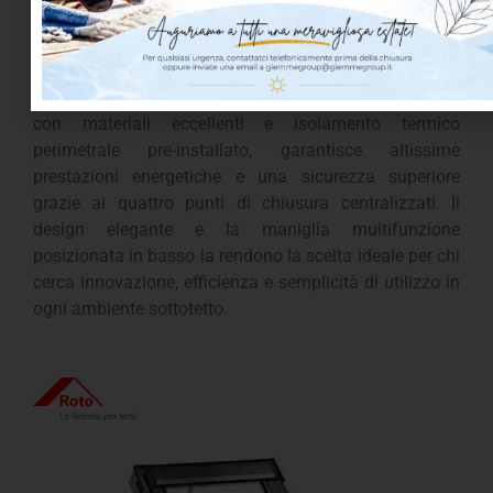
rappresenta il top di gamma per comfort e
funzionalità, grazie alla doppia modalità di apertura
che consente la massima libertà di movimento e una
vista panoramica senza ingombri interni. Realizzata
con materiali eccellenti e isolamento termico
perimetrale pre-installato, garantisce altissime
prestazioni energetiche e una sicurezza superiore
grazie ai quattro punti di chiusura centralizzati. Il
design elegante e la maniglia multifunzione
posizionata in basso la rendono la scelta ideale per chi
cerca innovazione, efficienza e semplicità di utilizzo in
ogni ambiente sottotetto.