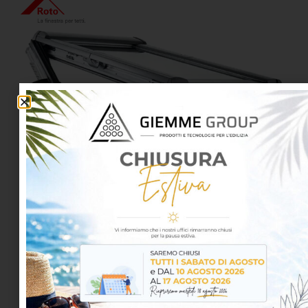
Designo Finestra per tetti R8
1.100,93
€
–
5.415,34
€
iva inclusa
La finestra a vasistas-bilico Roto Designo R8