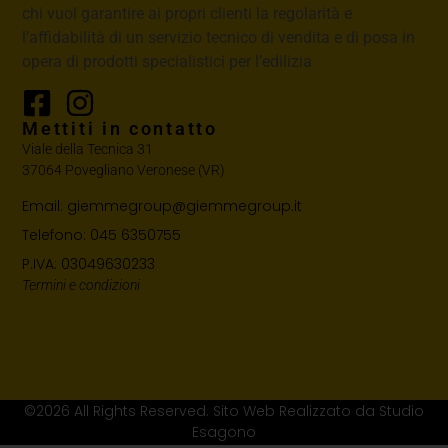
chi vuol garantire ai propri clienti la regolarità e
l’affidabilità di un servizio tecnico di vendita e di posa in
opera di prodotti specialistici per l’edilizia
Mettiti in contatto
Viale della Tecnica 31
37064 Povegliano Veronese (VR)
Email: giemmegroup@giemmegroup.it
Telefono: 045 6350755
P.IVA: 03049630233
Termini e condizioni
©2026 All Rights Reserved. Sito Web Realizzato da Studio
Esagono