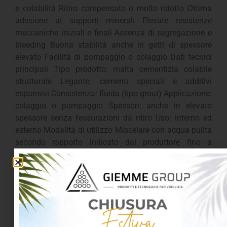
e colabilità Ritiro compensato o molto ridotto Ottima
adesione ai supporti minerali Elevate resistenze
meccaniche iniziali e finali Assenza di segregazione e
bleeding Buona stabilità anche in getti di spessore
elevato Facilità di pompaggio o colaggio Dati tecnici
principali Tipo prodotto: malta cementizia colabile
strutturale Legante: cementi speciali e additivi
espansivi Consistenza: fluida (tipo grout) Applicazione:
colaggio o pompaggio Spessori: anche in elevato
spessore senza fessurazioni da ritiro Uso: interno ed
esterno Modalità di utilizzo Miscelare con acqua pulita
secondo rapporto indicato dal produttore fino a
ottenere impasto fluido e omogeneo Evitare
incorporazione di aria durante la miscelazione Versare
o pompare in continuo per garantire riempimento
completo Applicare su supporti puliti, solidi e saturi a
superficie asciutta (SSD se richiesto) Proteggere dalla
rapida essiccazione in fase iniziale Prestazioni