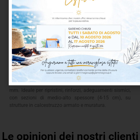
applicative Elevata capacità di penetrazione in
interstizi stretti Ottima lavorabilità in condizioni di
cantiere Ideale per interventi strutturali e
consolidamenti tecnici Conformità Conforme alle
normative per malte da ripristino strutturale (EN 1504,
dove applicabile) Prodotto per uso professionale in
ingegneria civile e restauro Grout 6 è una malta
colabile autolivellante, ad elevate prestazioni,
fibrorinforzata con microfibre Readymesh PM-060,
dotata di elevata durabilità anche in ambienti
aggressivi, grande aderenza al cls e all’acciaio, ritiro
compensato. Aggregati con dimensione massima 6
mm. Ideale per ripristini, rinforzi, adeguamenti sismici,
con sezioni di medio-alto spessore (4-15 cm), su
strutture in calcestruzzo armato e muratura.
Le opinioni dei nostri clienti