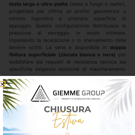
testa larga e ultra-piatta
(testa a fungo o
wafer
),
progettata per offrire un profilo geometrico a
minimo ingombro e un’ampia superficie di
appoggio. Questa configurazione distribuisce la
pressione di serraggio in modo ottimale,
impedendo la lacerazione o lo snervamento delle
lamiere sottili. La serie è disponibile in
doppia
finitura superficiale (zincata bianca o nera)
per
soddisfare sia requisiti di resistenza tecnica sia
specifiche esigenze estetiche di mascheramento
visivo.
Caratteristiche Principali
& “Top Quality”
Punta Autoperforante Teks Professionale:
Sviluppata per incidere e perforare
direttamente profili e lamiere in acciaio senza