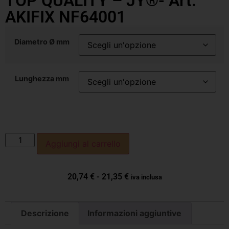
TOP QUALITY – JY®- Art.
AKIFIX NF64001
Diametro Ø mm
Lunghezza mm
Aggiungi al carrello
20,74
€
-
21,35
€
iva inclusa
Descrizione
Informazioni aggiuntive