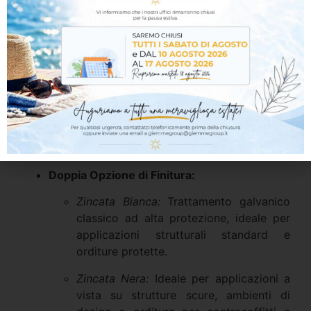
necessità di preforatura, garantendo un
aggancio immediato e preciso.
Testa Ultra-Piatta Extra Larga:
Assicura una
tenuta meccanica superiore e una
distribuzione omogenea del carico. Lo
spessore ridotto della testa evita
rigonfiamenti o spessori d’ingombro fastidiosi
sotto le lastre di finitura (come il
cartongesso).
Doppia Opzione di Finitura:
Zincata Bianca:
Trattamento galvanico
classico ad alta protezione, ideale per
applicazioni strutturali standard e
orditure protette.
Zincata Nera:
Ideale per applicazioni a
vista su strutture scure, ambienti di