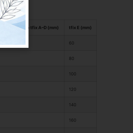
te consigliato tfix A–D (mm)
tfix E (mm)
60
80
100
120
140
160