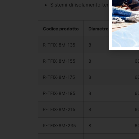
Sistemi di isolamento termico estern
Codice prodotto
Diametro d (mm)
D
R-TFIX-8M-135
8
6
R-TFIX-8M-155
8
6
R-TFIX-8M-175
8
6
R-TFIX-8M-195
8
6
R-TFIX-8M-215
8
6
R-TFIX-8M-235
8
6