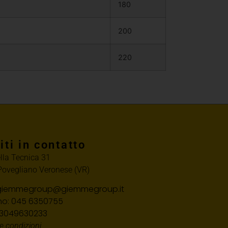
180
200
220
iti in contatto
ella Tecnica 31
ovegliano Veronese (VR)
 giemmegroup@giemmegroup.it
no: 045 6350755
 03049630233
e condizioni