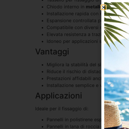
Chiodo interno in
metallo ad alta res
Installazione rapida con ridotto risc
Espansione controllata per un’ancora
Compatibile con diversi materiali isol
Elevata resistenza a trazione e solle
Idoneo per applicazioni su facciate nu
Vantaggi
Migliora la stabilità del sistema isolan
Riduce il rischio di distacco dei panne
Prestazioni affidabili anche in condiz
Installazione semplice e veloce con ut
Applicazioni
Ideale per il fissaggio di:
Pannelli in polistirene espanso (EPS)
Pannelli in lana di roccia o lana miner