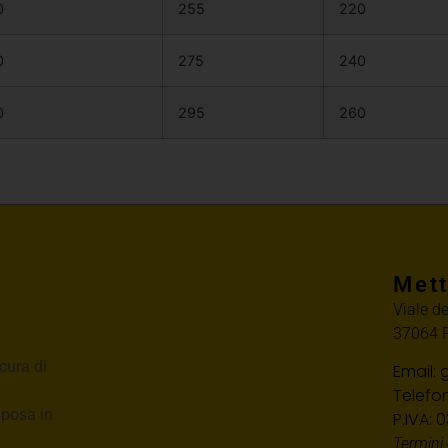
0
255
220
0
275
240
0
295
260
Mett
Viale d
37064 P
cura di
Email:
Telefo
i posa in
P.IVA:
Termini 