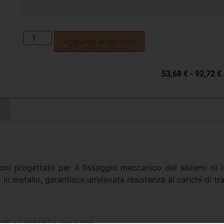
Aggiungi al carrello
53,68
€
-
92,72
€
ioni progettato per il fissaggio meccanico dei sistemi di
 in metallo, garantisce un’elevata resistenza ai carichi di t
i
anti su sistemi a cappotto