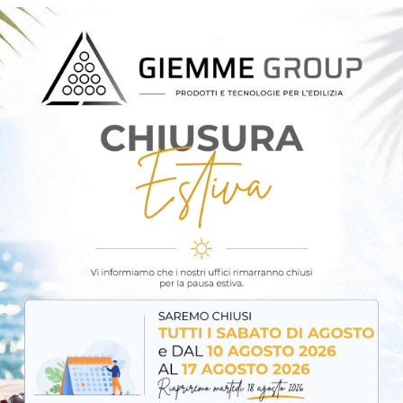
istenza
hio di deformazione del cappotto
ggio sicuro nel supporto
anti (EPS, lana minerale, XPS)
citazioni meccaniche
ove e in riqualificazione energetica
te
lli nel tempo
ioni climatiche severe
ensili standard
ale