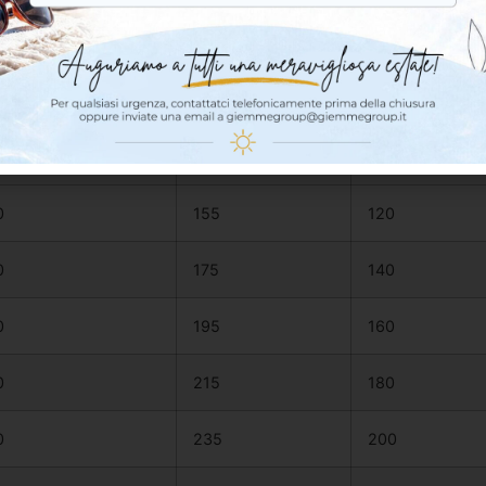
o a cappotto (ETICS)
iametro disco D (mm)
Lunghezza L (mm)
Spessore isolan
0
135
100
0
155
120
0
175
140
0
195
160
0
215
180
0
235
200