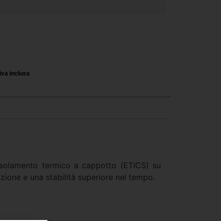
iva inclusa
 isolamento termico a cappotto (ETICS) su
razione e una stabilità superiore nel tempo.