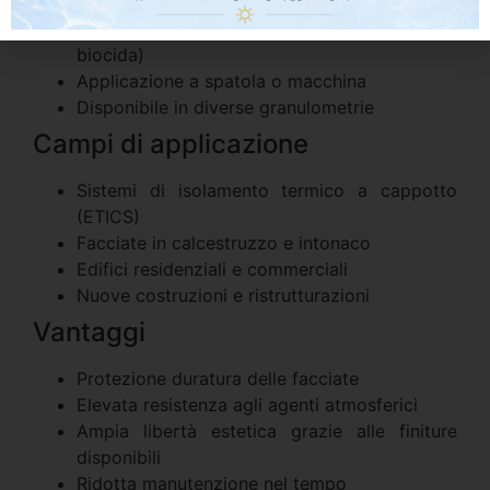
Elevata elasticità e adesione al supporto
Resistente a alghe e muffe (protezione
biocida)
Applicazione a spatola o macchina
Disponibile in diverse granulometrie
Campi di applicazione
Sistemi di isolamento termico a cappotto
(ETICS)
Facciate in calcestruzzo e intonaco
Edifici residenziali e commerciali
Nuove costruzioni e ristrutturazioni
Vantaggi
Protezione duratura delle facciate
Elevata resistenza agli agenti atmosferici
Ampia libertà estetica grazie alle finiture
disponibili
Ridotta manutenzione nel tempo