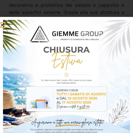
decorativa e protettiva dei sistemi a cappotto e
delle superfici esterne. Grazie alla sua struttura a
spessore con granulometria controllata, garantisce
un’elevata resistenza agli agenti atmosferici e un
aspetto estetico uniforme e duraturo.
Il prodotto offre ottima idrorepellenza, buona
traspirabilità e resistenza alla formazione di alghe
e funghi, contribuendo a preservare nel tempo
l’aspetto delle facciate anche in condizioni
climatiche difficili. È applicabile manualmente o a
macchina su supporti adeguatamente preparati.
Caratteristiche tecniche
Rivestimento acrilico organico per esterni
Finitura a spessore tipo intonachino
Ottima resistenza agli agenti atmosferici
Idrorepellente e traspirante