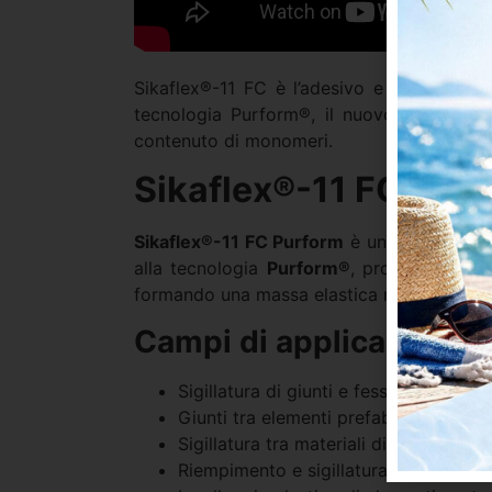
Sikaflex®-11 FC è l’adesivo e sigillante m
tecnologia Purform®, il nuovo Sikaflex®-
contenuto di monomeri.
Sikaflex®-11 FC Purfo
Sikaflex®-11 FC Purform
è un sigillante e
alla tecnologia
Purform®
, progettato per 
formando una massa elastica resistente, du
Campi di applicazione
Sigillatura di giunti e fessure in edilizi
Giunti tra elementi prefabbricati e str
Sigillatura tra materiali differenti (m
Riempimento e sigillatura per serramen