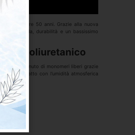
ruzioni da oltre 50 anni. Grazie alla nuova
azione rapida, durabilità e un bassissimo
stico poliuretanico
 basso contenuto di monomeri liberi grazie
urisce a contatto con l’umidità atmosferica