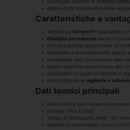
Incollaggio elastico di elementi costrut
Applicazioni interne ed esterne sogg
Caratteristiche e vanta
Tecnologia
Purform®
: bassissimo co
Elasticità permanente
anche in condi
Ottima adesione senza primer su molt
Resistente a invecchiamento, agenti a
Verniciabile dopo formazione della pe
Buona resistenza meccanica e allo st
Applicabile su superfici asciutte e l
Utilizzabile come
sigillante e adesiv
Dati tecnici principali
Base chimica: poliuretano monocom
Densità: circa 1,3 kg/l
Tempo di formazione pelle: ~45 minut
Velocità di indurimento: circa 3 mm/2