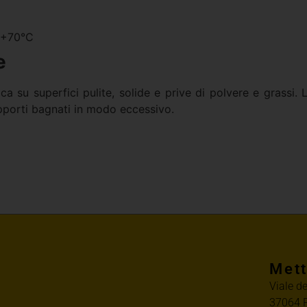
a +70°C
e
 su superfici pulite, solide e prive di polvere e grassi. L
pporti bagnati in modo eccessivo.
Mett
Viale d
37064 P