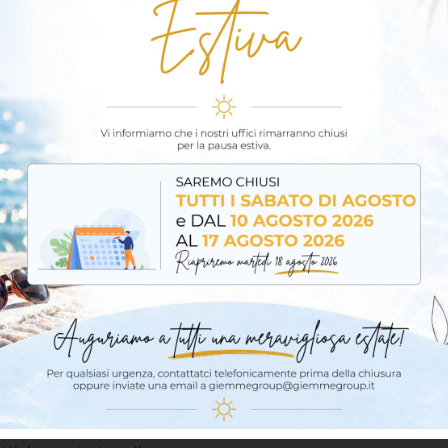
ultiuso preferito dai professionisti nel settore delle cost
11 FC Purform® offre numerosi vantaggi quali polimerizz
rm – Sigillante e adesivo ela
 adesivo elastico monocomponente a base poliuretanica, a
applicazioni in edilizia sia in interno che in esterno. Ind
revole e ad alte prestazioni.
a
utture in calcestruzzo
etallo, legno, PVC, calcestruzzo)
ti, davanzali e soglie