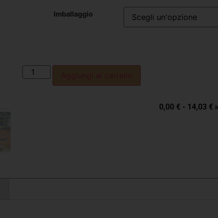
Imballaggio
Aggiungi al carrello
0,00
€
-
14,03
€
i