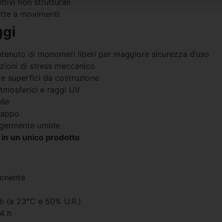
tivi non strutturali
ette a movimenti
ggi
ntenuto di monomeri liberi per maggiore sicurezza d’uso
zioni di stress meccanico
e superfici da costruzione
tmosferici e raggi UV
lle
rappo
eggermente umide
o in un unico prodotto
ponente
i (a 23°C e 50% U.R.)
4 h