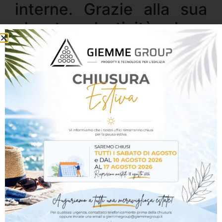
interne. Grazie alla sua
elevata elasticità dopo
l’indurimento, assorbe i
movimenti naturali dei
materiali evitando la
formazione di crepe e
fessurazioni nel tempo.
Facile da applicare e da lisciare, garantisce una
finitura uniforme e pulita, ideale per interventi di
sigillatura e rifinitura estetica in edilizia e
ristrutturazione. Una volta asciutto, può essere
verniciato con le più comuni pitture murali per un
risultato perfettamente integrato.