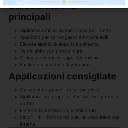
Caratteristiche
principali
Sigillante acrilico professionale per interni
Specifico per cartongesso e finiture edili
Elevata elasticità dopo l’indurimento
Verniciabile con pitture murali
Ottima adesione su superfici porose
Facile applicazione e lavorazione
Applicazioni consigliate
Giunzioni tra pannelli in cartongesso
Sigillatura di crepe e fessure su pareti e
soffitti
Finiture tra battiscopa, profili e telai
Lavori di ristrutturazione e manutenzione
interna