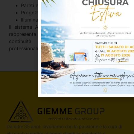
Pareti e controsoffitti in cartongesso
Progetti architettonici moderni
Illuminazione decorativa e tecnica
Il sistema Akifix ARROW-LED™ NAF83002-02FM
rappresenta la soluzione ideale per creare
continuità luminose angolari eleganti e
professionali nei sistemi costruttivi a secco.
Da oltre 35 anni lavoriamo con la passione e la cura di
chi vuol garantire ai propri clienti la regolarità e