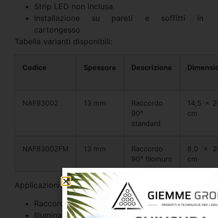
Strip LED non inclusa
Installazione su pareti e soffitti in
cartongesso
Tabella varianti disponibili:
Codice
Spessore
Descrizione
Dimensi
NAF83002
13 mm
Raccordo
14,5 × 
90°
cm
standard
NAF83002FM
13 mm
Raccordo
8,0 × 2
90° filomuro
cm
Applicazioni:
Raccordi luminosi a 90°
Illuminazione LED integrata