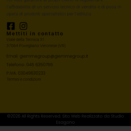
l’affidabilità di un servizio tecnico di vendita e di posa in
opera di prodotti specialistici per l’edilizia
Mettiti in contatto
Viale della Tecnica 31
37064 Povegliano Veronese (VR)
Email: giemmegroup@giemmegroup.it
Telefono: 045 6350755
P.IVA: 03049630233
Termini e condizioni
©2026 All Rights Reserved. Sito Web Realizzato da Studio
Esagono