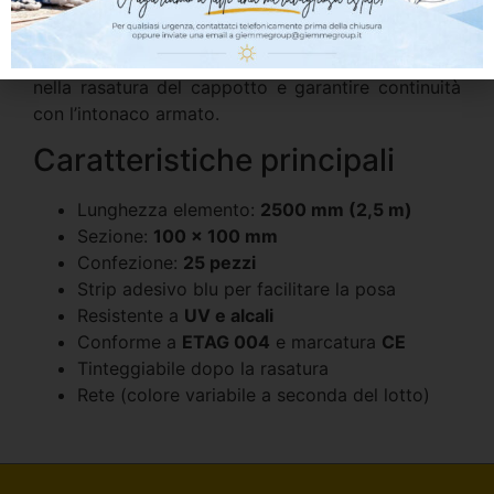
architravi e marcapiani
elementi a sbalzo
La presenza della
rete in fibra
serve a integrarlo
nella rasatura del cappotto e garantire continuità
con l’intonaco armato.
Caratteristiche principali
Lunghezza elemento:
2500 mm (2,5 m)
Sezione:
100 × 100 mm
Confezione:
25 pezzi
Strip adesivo blu per facilitare la posa
Resistente a
UV e alcali
Conforme a
ETAG 004
e marcatura
CE
Tinteggiabile dopo la rasatura
Rete (colore variabile a seconda del lotto)