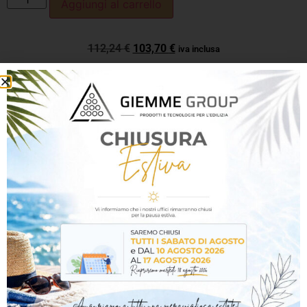
Aggiungi al carrello
112,24
€
103,70
€
iva inclusa
Descrizione
Informazioni aggiuntive
Descrizione
Profilo rompigoccia con rete per cappotto
(sistema ETICS per facciate isolate).
È un profilo in plastica con gocciolatoio a vista
progettato per far defluire correttamente l’acqua
piovana da punti critici come:
finestre
balconi e terrazze