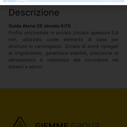
Descrizione
Guida Atena 28 zincata 6/10
Profilo orizzontale in acciaio zincato spessore 0,6
mm, utilizzato come elemento di base per
strutture in cartongesso. Dotata di bordi ripiegati
di irrigidimento, garantisce stabilità, precisione di
allineamento e resistenza alla corrosione nei
sistemi a secco.