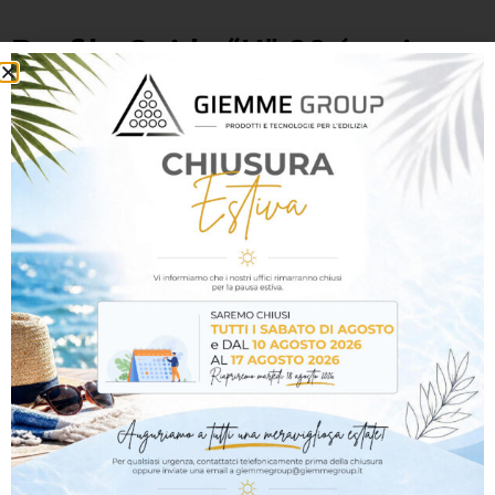
Profilo Guida “U” 28 (sezione
30/28/30) acciaio zincato
6/10
Lunghezza mm
Aggiungi al carrello
0,00
€
-
2,75
€
iva inclusa
Descrizione
Informazioni aggiuntive