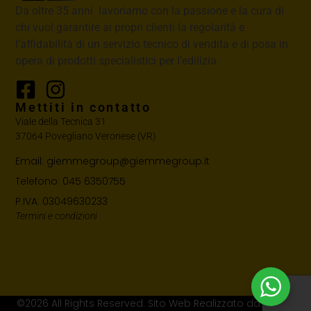
Da oltre 35 anni lavoriamo con la passione e la cura di
chi vuol garantire ai propri clienti la regolarità e
l’affidabilità di un servizio tecnico di vendita e di posa in
opera di prodotti specialistici per l’edilizia
Mettiti in contatto
Viale della Tecnica 31
37064 Povegliano Veronese (VR)
Email: giemmegroup@giemmegroup.it
Telefono: 045 6350755
P.IVA: 03049630233
Termini e condizioni
©2026 All Rights Reserved. Sito Web Realizzato da Studio