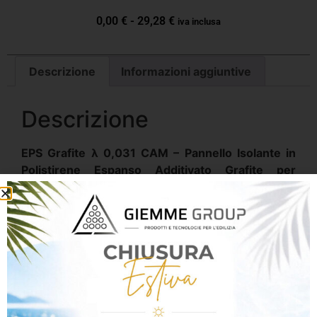
0,00
€
-
29,28
€
iva inclusa
Descrizione
Informazioni aggiuntive
Descrizione
EPS Grafite λ 0,031 CAM – Pannello Isolante in
Polistirene Espanso Additivato Grafite per
Cappotto Termico e/o soluzioni non soggette a
carichi elevati.
Massima efficienza energetica. Prestazioni elevate.
Isolamento evoluto certificato CAM.
EPS Grafite λ 0,031 CAM
è un pannello isolante in
polistirene espanso sinterizzato (EPS) additivato
con grafite, progettato per garantire
elevate