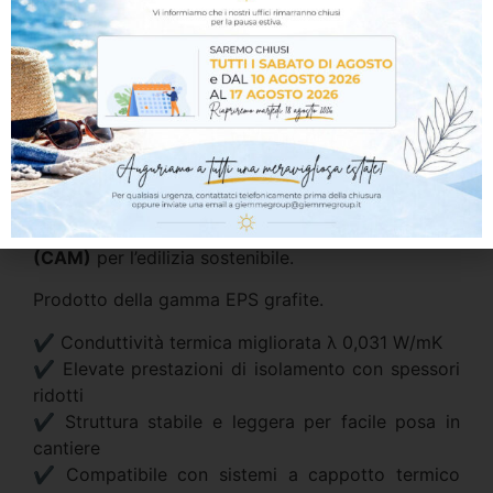
prestazioni termiche con conducibilità ridotta (λ
0,031 W/mK)
.
Grazie alla presenza della grafite, migliora la
capacità isolante rispetto al tradizionale EPS,
permettendo di ottenere
maggiore isolamento
con minori spessori
, riducendo le dispersioni
energetiche dell’edificio.
Prodotto idoneo ai
Criteri Ambientali Minimi
(CAM)
per l’edilizia sostenibile.
Prodotto della gamma
EPS grafite
.
✔ Conduttività termica migliorata λ 0,031 W/mK
✔ Elevate prestazioni di isolamento con spessori
ridotti
✔ Struttura stabile e leggera per facile posa in
cantiere
✔ Compatibile con sistemi a cappotto termico