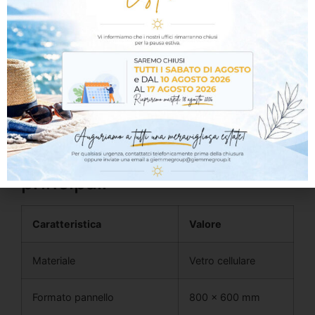
monostrato
Elevata resistenza alla compressione
Impermeabile all’acqua, al vapore acqueo e al
gas radon
Ininfiammabile, Euroclasse A1
Resistente ad agenti chimici, muffe e umidità
Stabile e inalterabile nel tempo
Materiale ecologico, riciclabile e durevole
Caratteristiche tecniche
principali
Caratteristica
Valore
Materiale
Vetro cellulare
Formato pannello
800 x 600 mm