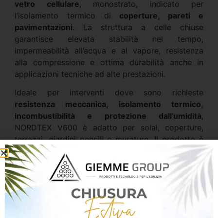
vetro cellulare
, monostrato, indicato per
l’isolamento termico di
coperture, pareti e
pavimentazioni
. La struttura a celle chiuse
garantisce elevata stabilità nel tempo,
impermeabilità all’acqua e al vapore, resistenza
alla compressione e ottima durabilità anche in
applicazioni tecniche ad alte prestazioni.
Ideale per interventi dove sono richieste
resistenza meccanica, isolamento termico,
incombustibilità e protezione dall’umidità
,
NORDTEX V600 è adatto per solai, coperture,
terrazzi, giardini pensili e murature. Il prodotto è
realizzato in vetro cellulare riciclato e riciclabile,
con prestazioni certificate secondo le normative
europee.
Punti di forza
Pannello universale in vetro cellulare