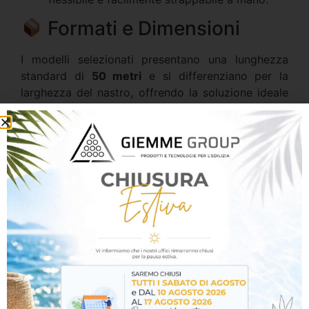
Formati e Dimensioni
I modelli selezionati presentano una lunghezza
standard di
50 metri
e si differenziano per la
larghezza del nastro, offrendo la soluzione ideale
sia per profilature standard sia per coperture più
ampie:
Codice
Dimensione
Descrizione / Utilizzo
Articolo
(Largh. x
Ideale
Lungh.)
Art.
25 mm x 50
La misura classica e
2025 /
m
versatile per la
25
mascheratura di
profili, infissi e
serramenti standard.