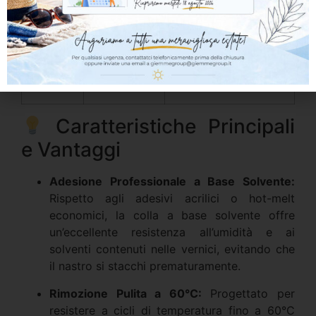
Art.
50 mm x 50
Formato largo, ideale
2025 /
m
per proteggere
50
superfici più estese
(es. battiscopa alti) o
per giuntare i teli
protettivi.
Caratteristiche Principali
e Vantaggi
Adesione Professionale a Base Solvente:
Rispetto agli adesivi acrilici o hot-melt
economici, la colla a base solvente offre
un’eccellente resistenza all’umidità e ai
solventi contenuti nelle vernici, evitando che
il nastro si stacchi prematuramente.
Rimozione Pulita a 60°C:
Progettato per
resistere a cicli di temperatura fino a 60°C