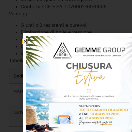
Conforme CE – EAD 070002-00-0505
Vantaggi:
Giunti più resistenti e durevoli
Eliminazione di bolle e vesciche
Applicazione veloce e semplice
Ottima adesione e lavorabilità
Ideale per superfici verticali e soffitti
Tabella varianti disponibili:
Codice
Grammatura
Dimensioni
Confezi
NAF01001B
60 g/m²
48 mm ×
12 pz
153 m
NAF01005
60 g/m²
48 mm ×
24 pz
90 m