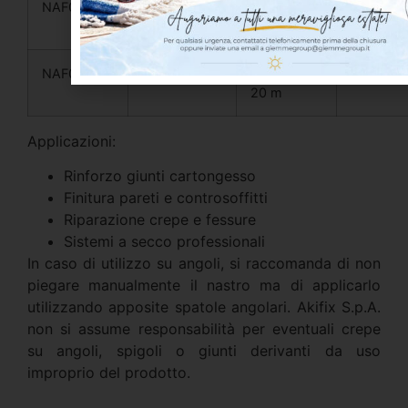
NAF01006
60 g/m²
48 mm ×
24 pz
45 m
NAF01007
60 g/m²
48 mm ×
24 pz
20 m
Applicazioni:
Rinforzo giunti cartongesso
Finitura pareti e controsoffitti
Riparazione crepe e fessure
Sistemi a secco professionali
In caso di utilizzo su angoli, si raccomanda di non
piegare manualmente il nastro ma di applicarlo
utilizzando apposite spatole angolari. Akifix S.p.A.
non si assume responsabilità per eventuali crepe
su angoli, spigoli o giunti derivanti da uso
improprio del prodotto.