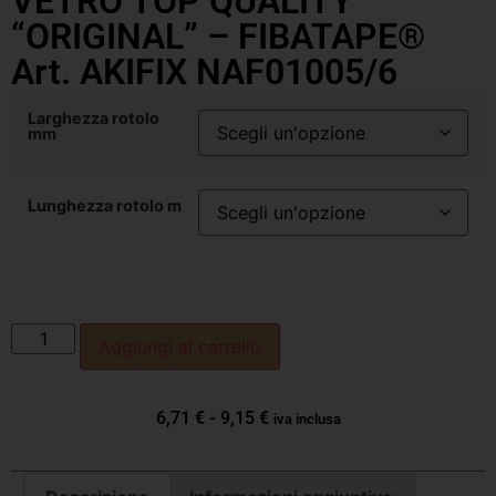
VETRO TOP QUALITY
“ORIGINAL” – FIBATAPE®
Art. AKIFIX NAF01005/6
Larghezza rotolo
mm
Lunghezza rotolo m
Aggiungi al carrello
6,71
€
-
9,15
€
iva inclusa