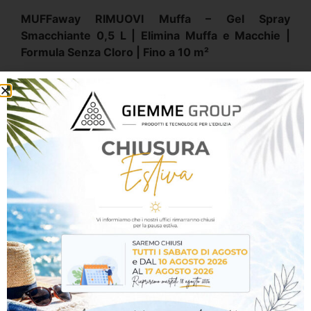
MUFFaway RIMUOVI Muffa – Gel Spray
Smacchiante 0,5 L | Elimina Muffa e Macchie |
Formula Senza Cloro | Fino a 10 m²
Elimina muffa, aloni e macchie superficiali con
MUFFaway RIMUOVI Muffa
, il trattamento in gel
spray studiato per agire in modo efficace sulle
superfici interessate dalla presenza di muffa.
Grazie alla sua formulazione senza cloro, aiuta a
pulire e ripristinare l’aspetto delle superfici trattate
in modo pratico e semplice.
Azione efficace contro muffa e macchie
Contribuisce a rimuovere muffe, aloni e alterazioni
superficiali causate da umidità e condensa.
Formula senza cloro
Sviluppato senza cloro per un utilizzo pratico negli
ambienti interni.