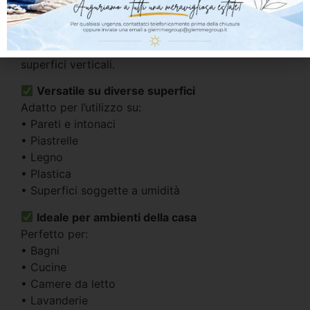
Formato gel spray ad alta praticità
La consistenza in gel favorisce un’applicazione
semplice e uniforme, migliorando l’aderenza sulle
superfici verticali.
Versatile su diverse superfici
Adatto per l’utilizzo su:
• Pareti e intonaci
• Piastrelle
• Legno
• Plastica
• Superfici soggette a umidità
Ideale per ambienti della casa
Perfetto per:
• Bagni
• Cucine
• Camere da letto
• Lavanderie