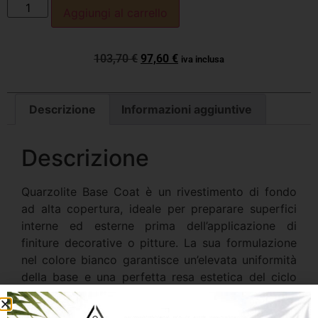
Aggiungi al carrello
103,70
€
97,60
€
iva inclusa
Descrizione
Informazioni aggiuntive
Descrizione
Quarzolite Base Coat è un rivestimento di fondo
ad alta copertura, ideale per preparare superfici
interne ed esterne prima dell’applicazione di
finiture decorative o pitture. La sua formulazione
nel colore bianco garantisce un’elevata uniformità
della base e una perfetta resa estetica del ciclo
applicativo.