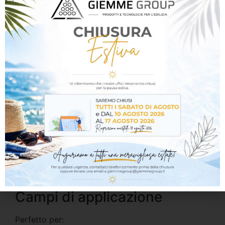
Grazie alla possibilità di colorazione, il prodotto
può essere facilmente pigmentato secondo le
esigenze progettuali, permettendo di ottenere
tonalità personalizzate e migliorare la copertura
della finitura finale.
Caratteristiche principali
Colore base: bianco
Colorabile con sistemi tintometrici
Ottima adesione al supporto
Elevato potere coprente
Applicazione facile e uniforme
Ideale per interni ed esterni
Compatibile con cicli decorativi e finiture
quarzate
Campi di applicazione
Perfetto per: