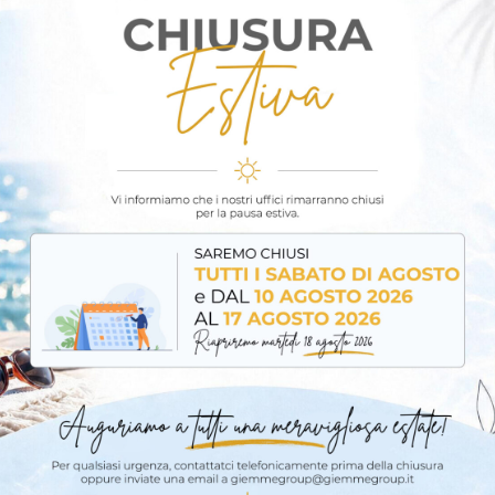
atura antiscivolo bicomponente studiata per adattarsi p
ress articolare.
a in acciaio ad alta resistenza, progettata per sopportare le
 la pressione in modo uniforme sulla superficie, permett
 alta qualità dell’impugnatura resistono all’azione di solve
per l’innesto rapido e sicuro su prolunghe telescopiche, ide
Dettaglio
NAP60002ST