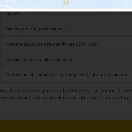
Akifix®
Manico per rullo professionale
Gomma bicomponente con finitura Soft Touch
Acciaio zincato ad alta resistenza
Professionisti, imbianchini, cartongessisti, fai-da-te avanzato
orni, l’attrezzatura giusta fa la differenza sui tempi di con
nvestire in uno strumento durevole, affidabile e progettato p