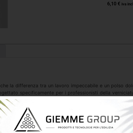
6,10
€
iva inc
 che la differenza tra un lavoro impeccabile e un polso dol
gettato specificamente per i professionisti della vernici
tenza.
ch
, questo manico offre una presa ergonomica e vellutata
e anche durante le sessioni di lavoro più intense e prolun
i