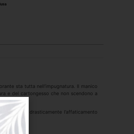
lusa
orante sta tutta nell’impugnatura. Il manico
atura e del cartongesso che non scendono a
 che riduce drasticamente l’affaticamento
gate.