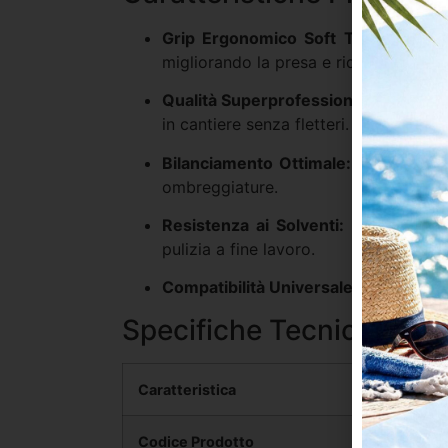
Grip Ergonomico Soft Touch:
Impugn
migliorando la presa e riducendo lo st
Qualità Superprofessionale:
Struttur
in cantiere senza fletteri.
Bilanciamento Ottimale:
Distribuisce
ombreggiature.
Resistenza ai Solventi:
I materiali di
pulizia a fine lavoro.
Compatibilità Universale:
Predisposto 
Specifiche Tecniche
Caratteristica
Codice Prodotto