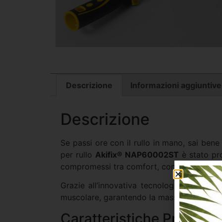
Descrizione
Informazioni aggiuntive
Descrizione
Se passi ore con il rullo in mano, sai bene
per rullo
Akifix® NAP60002ST
è stato pro
compromessi tra comfort, controllo e resis
Grazie all’innovativa tecnologia
Soft Tou
muscolare, garantendo la massima precision
Caratteristiche Principal