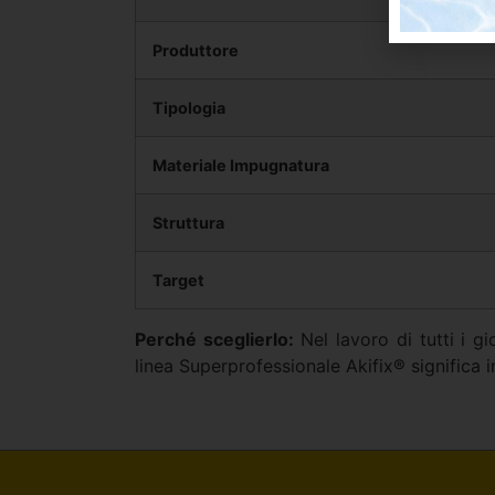
Produttore
Tipologia
Materiale Impugnatura
Struttura
Target
Perché sceglierlo:
Nel lavoro di tutti i gi
linea Superprofessionale Akifix® significa i