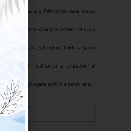
erfettamente alla fisionomia della mano,
 sollecitazioni meccaniche e l’uso intensivo
endo una stesura del colore fluida e senza
nti e diluenti, facilitando le operazioni di
ale per raggiungere soffitti e pareti alte.