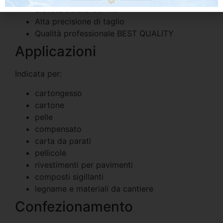
Elevata durata del filo
Alta precisione di taglio
Qualità professionale BEST QUALITY
Applicazioni
Indicata per:
cartongesso
cartone
pelle
compensato
carta da parati
pellicole
rivestimenti per pavimenti
composti sigillanti
legname e materiali da cantiere
Confezionamento