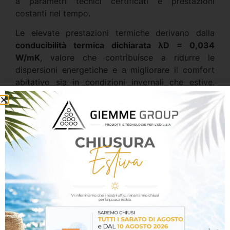
a parametri tecnici certificati e prestazioni
costanti nel tempo.
Le elevate prestazioni termiche derivano dalla
conducibilità termica dichiarata λD = 0,034
W/mK
, valore che contribuisce a ridurre le
dispersioni energetiche e a migliorare il comfort
abitativo sia in condizioni invernali che estive.
L’alta densità del materiale permette inoltre un
efficace controllo del surriscaldamento estivo e
una maggiore inerzia termica dell’involucro
edilizio.
Dal punto di vista della sicurezza, il pannello è
classificato
Euroclasse A1 secondo EN 13501-1
,
risultando completamente incombustibile e idoneo
per applicazioni con elevati requisiti di protezione
antincendio.
La struttura in lana di roccia garantisce inoltre