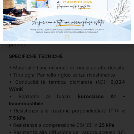
ottime proprietà di isolamento acustico,
contribuendo alla riduzione della trasmissione dei
rumori e aumentando il comfort degli ambienti
interni. Grazie alle caratteristiche meccaniche
certificate, SmartWall N 500 FB offre elevata
stabilità durante installazione e utilizzo nel lungo
periodo.
SPECIFICHE TECNICHE
• Materiale: Lana minerale di roccia ad alta densità
• Tipologia: Pannello rigido senza rivestimento
• Conducibilità termica dichiarata (λD):
0,034
W/mK
• Reazione al fuoco:
Euroclasse A1 –
Incombustibile
• Resistenza alla trazione perpendicolare (TR):
≥
7,5 kPa
• Resistenza a compressione CS(10):
≥ 25 kPa
• Resistenza alla diffusione del vapore acqueo (μ):