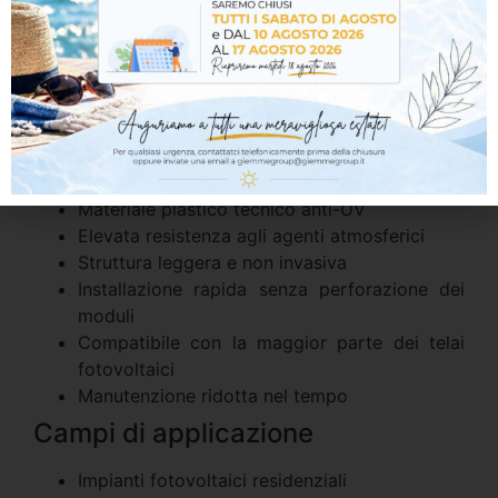
efficace che impedisce l’accesso allo spazio
sottostante i pannelli.
Caratteristiche tecniche
Sistema antintrusione per impianti
fotovoltaici
Elementi modulari tipo “pettine”
Materiale plastico tecnico anti-UV
Elevata resistenza agli agenti atmosferici
Struttura leggera e non invasiva
Installazione rapida senza perforazione dei
moduli
Compatibile con la maggior parte dei telai
fotovoltaici
Manutenzione ridotta nel tempo
Campi di applicazione
Impianti fotovoltaici residenziali