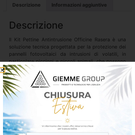
Descrizione
Informazioni aggiuntive
Descrizione
Il Kit Pettine Antintrusione Officine Rasera è una
soluzione tecnica progettata per la protezione dei
pannelli fotovoltaici da intrusioni di volatili, in
particolare piccioni e piccoli animali, che possono
nidificare sotto i moduli e causare danni, riduzione
dell’efficienza e accumulo di sporco.
Il sistema è composto da elementi modulari a
“pettine” realizzati in materiale plastico tecnico ad
alta resistenza ai raggi UV e agli agenti
atmosferici, studiati per essere installati lungo il
perimetro dei moduli fotovoltaici senza
comprometterne la ventilazione e la funzionalità.
La geometria delle punte crea una barriera fisica