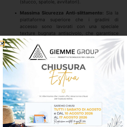
(stucco, spatole, avvitatori).
Massima Sicurezza Anti-slittamento:
Sia la
piattaforma superiore che i gradini di
accesso sono lavorati con una speciale
texture bugnata antiscivolo, che garantisce
una presa salda della calzatura anche in
presenza di polvere di gesso o umidità.
Struttura in Alluminio Leggera:
Facile da
movimentare all’interno del cantiere, da
caricare sui mezzi di trasporto e da riporre in
magazzino con il minimo ingombro.
Campi di Applicazione
Strumento indispensabile e altamente
raccomandato per artigiani, cartongessisti, pittori
edili e impiantisti: