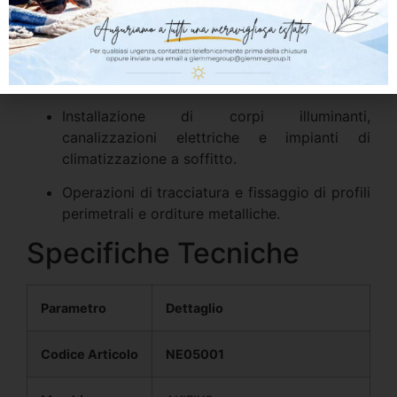
Stuccatura, rasatura e carteggiatura di giunti
su pareti e controsoffitti in cartongesso.
Tinteggiatura, decorazione d’interni e
applicazione di rivestimenti murali.
Installazione di corpi illuminanti,
canalizzazioni elettriche e impianti di
climatizzazione a soffitto.
Operazioni di tracciatura e fissaggio di profili
perimetrali e orditure metalliche.
Specifiche Tecniche
Parametro
Dettaglio
Codice Articolo
NE05001