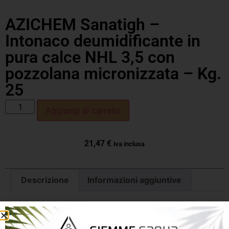
AZICHEM Sanatigh –
Intonaco deumidificante in
pura calce NHL 3,5 con
pozzolana micronizzata – Kg.
25
Aggiungi al carrello
21,47
€
iva inclusa
Descrizione
Informazioni aggiuntive
Descrizione