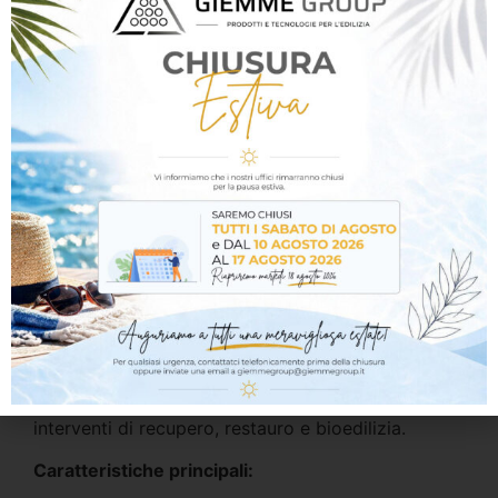
AZICHEM Sanatigh – Intonaco deumidificante in
pura calce NHL 3,5 con pozzolana micronizzata
Intonaco deumidificante ad alta traspirabilità a
base di pura calce idraulica naturale NHL 3,5 e
pozzolana micronizzata, ideale per il recupero e il
risanamento di murature soggette a umidità. La
formulazione ad elevata porosità favorisce la
naturale evaporazione dell’umidità presente nelle
pareti, contribuendo a mantenere superfici più
sane e durevoli.
Indicato come strato principale nei sistemi di
intonacatura deumidificante, assicura ottima
permeabilità al vapore, elevata compatibilità con
supporti tradizionali e prestazioni affidabili negli
interventi di recupero, restauro e bioedilizia.
Caratteristiche principali: