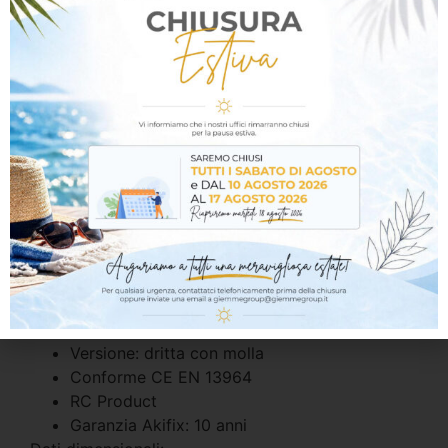
soggetti a umidità. La configurazione dritta con
molla facilita il montaggio e il corretto
posizionamento della struttura metallica nei
sistemi di sospensione professionali.
Il prodotto è conforme alla normativa CE EN
13964, certificato RC Product e coperto da
garanzia Akifix di 10 anni.
Caratteristiche tecniche:
Modello: NAMCSU11001
Tipologia: attacco con molla per profilo a “T”
Corpo: acciaio zincato
Molla: finitura Deltatone
Versione: dritta con molla
Conforme CE EN 13964
RC Product
Garanzia Akifix: 10 anni