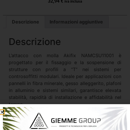
32,94
€
iva inclusa
Descrizione
Informazioni aggiuntive
Descrizione
L’attacco con molla Akifix NAMCSU11001 è
progettato per il fissaggio e la sospensione di
strutture con profili a “T” nei sistemi per
controsoffitti modulari. Ideale per applicazioni con
pannelli in fibra minerale, gesso alleggerito, plafoni
in alluminio e sistemi similari, garantisce elevata
stabilità, rapidità di installazione e affidabilità nel
tempo.
Realizzato con corpo in acciaio zincato e molla in
Deltatone, assicura elevata resistenza meccanica e
protezione dalla corrosione anche in ambienti