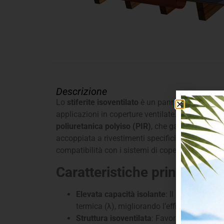
Descrizione
Lo
stiferite isoventilato
è un pannello isolante 
applicazioni in coperture ventilate. È costituito
poliuretanica polyiso (PIR)
, che garantisce un’e
accoppiata a rivestimenti specifici che ne miglio
compatibilità con i sistemi di copertura.
Caratteristiche principali:
Elevata capacità isolante
: Il PIR offre un
termica (λ), migliorando l’efficienza energet
Struttura isoventilata
: Favorisce la ventil