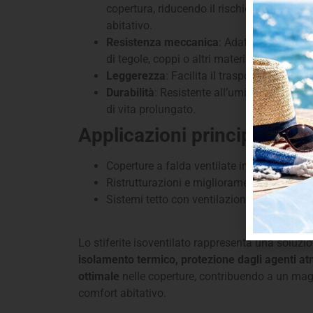
copertura, riducendo il rischio di condens
abitativo.
Resistenza meccanica
: Adatto a sopporta
di tegole, coppi o altri materiali di copertur
Leggerezza
: Facilita il trasporto e l’instal
Durabilità
: Resistente all’umidità e agli ag
di vita prolungato.
Applicazioni principali:
Coperture a falda ventilate in edifici residen
Ristrutturazioni e miglioramenti energetici d
Sistemi tetto con ventilazione sottotegola.
Lo stiferite isoventilato rappresenta una soluzio
isolamento termico, protezione dagli agenti at
ottimale
nelle coperture, contribuendo a un mag
comfort abitativo.