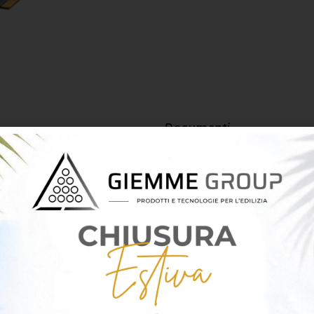
Documenti
composito progettato per
Scheda tecnica Isovent
 da un’anima in
schiuma
levata resistenza termica,
rano la durabilità e la
 basso valore di conducibilità
ica dell’edificio.
azione sotto il manto di