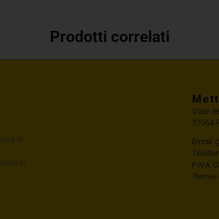
Prodotti correlati
Mett
Viale d
37064 P
cura di
Email:
Telefo
i posa in
P.IVA:
Termini 