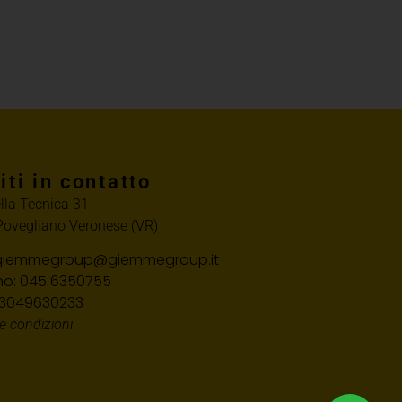
iti in contatto
ella Tecnica 31
ovegliano Veronese (VR)
 giemmegroup@giemmegroup.it
no: 045 6350755
 03049630233
e condizioni