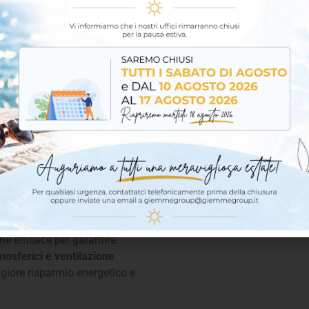
a e migliorando il comfort
re carichi derivanti dalla posa
a.
lazione.
enti atmosferici, con un ciclo
ziali e industriali.
i tetti esistenti.
ne efficace per garantire
mosferici e ventilazione
giore risparmio energetico e