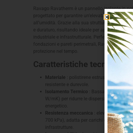
Ravago Ravatherm è un pannello isolante in pol
progettato per garantire un’elevata resistenza 
all’umidità. Grazie alla sua struttura a celle chi
e duraturo, risultando ideale per applicazioni in e
industriale e infrastrutturale. Perfetto per l’isola
fondazioni e pareti perimetrali, Ravatherm assic
protezione nel tempo.
Caratteristiche tecniche:
Materiale
: polistirene estruso (XPS) con s
resistente e durevole.
Isolamento Termico
: Bassa conducibilità
W/mK) per ridurre le dispersioni di calore e
energetico.
Resistenza meccanica
: elevata resistenz
700 kPa), adatta per carichi elevati su pavim
infrastrutture.