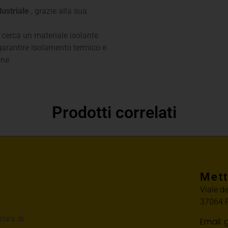
dustriale
, grazie alla sua
i cerca un materiale isolante
 garantire isolamento termico e
one
Prodotti correlati
Mett
Viale d
37064 P
cura di
Email: