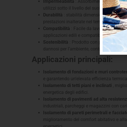
Impermeabilità
: Assorbimento d’acqua mi
utilizzi sotto il livello del suolo e in ambie
Durabilità
: stabilità dimensionale e resis
prestazioni inalterate nel tempo.
Compatibilità
: Facile da lavorare e install
applicazioni edili e compatibile con vari m
Sostenibilità
: Prodotto con processi eco-f
dannosi per l’ambiente, contribuendo alla s
Applicazioni principali:
Isolamento di fondazioni e muri controte
e garantendo un’elevata efficienza termica
Isolamento di tetti piani e inclinati
, migli
energetica degli edifici.
Isolamento di pavimenti ad alta resisten
industriali, parcheggi e magazzini con cari
Isolamento di pareti perimetrali e facciat
miglioramento del comfort abitativo e all
energetici.