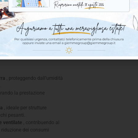
nimo (<0,7%), perfetto per
nti umidi.
tenza all’invecchiamento, con
are, adatto a diverse
ateriali di costruzione.
riendly, senza gas espandenti
ostenibilità energetica.
rra
, proteggendo dall’umidità
.
orando la prestazione
za
, ideale per strutture
chi pesanti.
e ventilate
, contribuendo al
a riduzione dei consumi