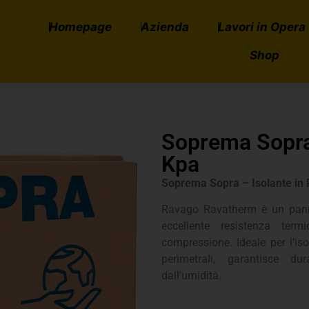
Homepage
Azienda
Lavori in Opera
Shop
Soprema Sopra
Kpa
Soprema Sopra – Isolante in P
Ravago Ravatherm è un pannel
eccellente resistenza term
compressione. Ideale per l’iso
perimetrali, garantisce dur
dall’umidità.