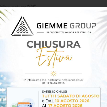
istirene estruso (XPS)
termica, meccanica e
use, offre un isolamento stabile
dilizia residenziale,
mento di tetti, pavimenti,
ura efficienza energetica e
truttura a celle chiuse,
 termica (λD ≈ 0,032 – 0,036
 migliorare il risparmio
a alla compressione (fino a
enti, tetti carrabili e