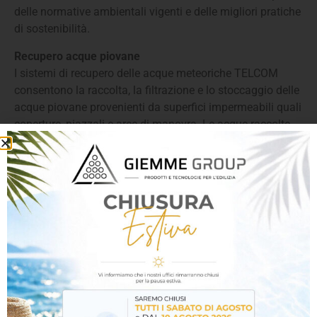
delle normative ambientali vigenti e delle migliori pratiche
di sostenibilità.
Recupero acque piovane
I sistemi di recupero delle acque meteoriche TELCOM
consentono la raccolta, la filtrazione e lo stoccaggio delle
acque piovane provenienti da superfici impermeabili quali
coperture, piazzali e aree di manovra. Le acque raccolte
vengono convogliate verso serbatoi di accumulo
realizzati in materiale ad alta resistenza chimica e
meccanica, dotati di sistemi di prefiltrazione per la
rimozione di solidi grossolani e sedimenti.
Il sistema può essere integrato con dispositivi di
trattamento aggiuntivi (filtri a cartuccia, disoleatori,
sistemi di sedimentazione) e con gruppi di rilancio per il
riutilizzo dell’acqua in applicazioni non potabili, quali
lavaggi industriali, irrigazione, antincendio o usi
tecnologici.