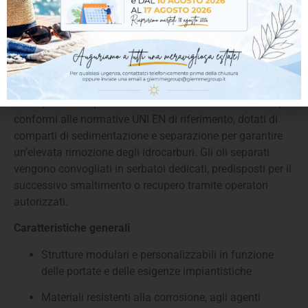
Recupero e gestione oli esausti
I sistemi TELCOM per il recupero degli oli esausti sono
progettati per la separazione, la raccolta e lo stoccaggio
in sicurezza degli oli minerali e vegetali provenienti da
processi industriali, officine, aree di manutenzione e
lavaggi.
Gli impianti comprendono disoleatori ad alta efficienza,
conformi alle normative UNI EN di riferimento, dotati di
comparti di sedimentazione e separazione per garantire
un’elevata rimozione degli idrocarburi. Gli oli separati
vengono convogliati in serbatoi dedicati, predisposti per il
successivo smaltimento o recupero tramite operatori
autorizzati.
Caratteristiche generali
Strutture modulari e personalizzabili in funzione
delle portate e delle esigenze impiantistiche
Materiali resistenti alla corrosione, agli agenti