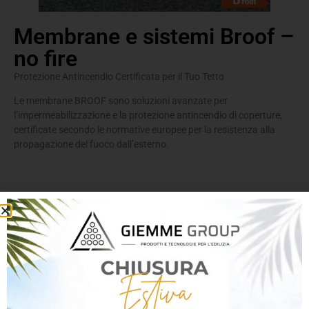
Membrane e sistemi Broof –
no fire
Protezione Antincendio Certificata per il Tuo Tetto
Le membrane BROOF sono soluzioni avanzate per
l’impermeabilizzazione e la protezione antincendio di coperture,
certificate secondo le normative europee per la resistenza alla
propagazione del fuoco dall’esterno.
Descrizione
Nella gamma di membrane Soprema è presente un’ampia
scelta di membrane speciali della linea No-Fire che sono
state testate con successo su specifici sistemi secondo la
specifica tecnica europea CEN TS 1187 ottenendo una