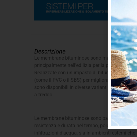
Descrizione
Le membrane bituminose sono materiali impermea
principalmente nell’edilizia per la protezione con
Realizzate con un impasto di bitume, che può e
(come il PVC o il SBS) per migliorarne le carat
sono disponibili in diverse varianti, tra cui le
a freddo.
Le membrane bituminose sono particolarmente a
resistenza e durata nel tempo, poiché offrono u
infiltrazioni d’acqua, sia in ambienti esterni che 