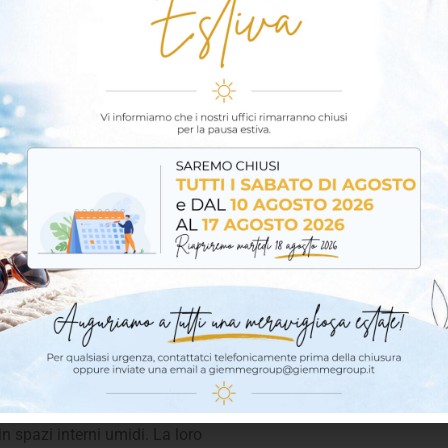
Documenti
bilizzanti utilizzati
Catalogo completo
tro l’umidità e l’acqua.
ssere modificato con polimeri
teristiche, queste membrane
 membrane autoadesive, a caldo o
pprezzate per la loro
n’elevata protezione contro
in spazi interni umidi. La loro