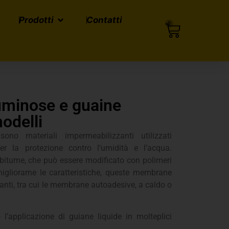
Prodotti
Contatti
0
minose e guaine
modelli
o materiali impermeabilizzanti utilizzati
 per la protezione contro l’umidità e l’acqua.
bitume, che può essere modificato con polimeri
igliorarne le caratteristiche, queste membrane
ianti, tra cui le membrane autoadesive, a caldo o
l’applicazione di guiane liquide in molteplici