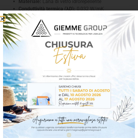
Materiale:
Lana di vetro idrorepellente
Conduttività termica (λD):
0,032 W/mK
Reazione al fuoco:
Classe A1 (incombustibile,
secondo EN 13501-1)
Resistenza alla diffusione del vapore acqueo (μ):
1
Densità:
Elevata, per una maggiore stabilità e
prestazioni ottimali
Formato pannello:
Disponibile in diversi spessori e
dimensioni per adattarsi a varie esigenze
applicative
Vantaggi del prodotto:
Alto isolamento termico
– Riduce le dispersioni di
calore, migliorando l’efficienza energetica dell’edificio.
Eccellente isolamento acustico
– Attenua i rumori
esterni, garantendo un ambiente più silenzioso e
confortevole.
Resistenza all’umidità
– Il trattamento idrorepellente
impedisce l’assorbimento d’acqua, mantenendo le