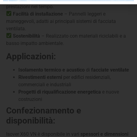
prestazioni nel tempo.
Facilità di installazione
– Pannelli leggeri e
maneggevoli, adatti ai principali sistemi di facciata
ventilata.
Sostenibilità
– Realizzato con materiali riciclabili e a
basso impatto ambientale.
Applicazioni:
Isolamento termico e acustico
di
facciate ventilate
Rivestimenti esterni
per edifici residenziali,
commerciali e industriali
Progetti di riqualificazione energetica
e nuove
costruzioni
Confezionamento e
disponibilità:
Isover X60 VN è disponibile in vari
spessori e dimensioni