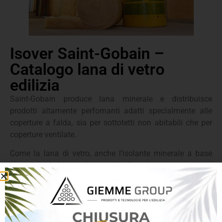
Isover Saint-Gobain –
Catalogo lana di vetro
edilizia
Saint-Gobain produce lana minerale e distribuisce
prodotti altamente perfomanti adatti specialmente alle
coperture a falda, sia per sottotetti non abitabili che per
coperture ventilate.
Come la lana di vetro, anche l’isolante minerale a base
vetro, possiede grandi capacità di isolamento termico e
acustico caratteristiche che lo rendono il materiale adatto
per soluzioni a secco (come pareti divisorie interne,
contropareti interne, pareti perimetrali esterne, strutture in
legno, controsoffitti) e sistemi tradizionali (come