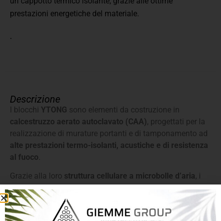
un cappotto termico isolante, grazie alle ottime
prestazioni energetiche del materiale.
.
Descrizione
I blocchi
YTONG
sono elementi da costruzione in
calcestruzzo aerato autoclavato (CAA)
, progettati per la
realizzazione di murature portanti e di tamponamento ad
alte prestazioni termo-isolanti, acustiche e di resistenza
al fuoco
.
Grazie alla loro
struttura cellulare a microbolle d’aria
, i
blocchi YTONG garantiscono un eccellente isolamento
termico naturale, contribuendo alla riduzione dei consumi
energetici e al miglioramento dell’efficienza dell’edificio,