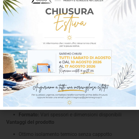
nel rispetto delle normative vigenti in materia di
sostenibilità ed edilizia energeticamente efficiente.
Caratteristiche tecniche principali
Materiale:
Calcestruzzo aerato autoclavato (CAA)
Conducibilità termica (λ):
~0,08 – 0,10 W/mK (a
seconda della densità)
Densità:
300 – 600 kg/m³
Resistenza al fuoco:
Classe A1 – Incombustibile
Resistenza meccanica:
Conforme alle normative
strutturali per murature portanti
Isolamento acustico:
Elevata capacità di
abbattimento sonoro
Precisione dimensionale:
Tolleranze millimetriche
per posa a giunto sottile
Formato:
Vari spessori e dimensioni disponibili
Vantaggi del prodotto
Ottimo isolamento termico senza cappotto