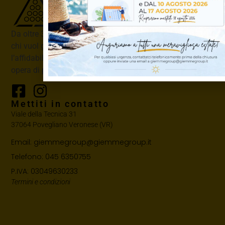
Da oltre 35 anni lavoriamo con la passione e la cura di
chi vuol garantire ai propri clienti la regolarità e
l’affidabilità di un servizio tecnico di vendita e di posa in
opera di prodotti specialistici per l’edilizia
Mettiti in contatto
Viale della Tecnica 31
37064 Povegliano Veronese (VR)
Email: giemmegroup@giemmegroup.it
Telefono: 045 6350755
P.IVA: 03049630233
Termini e condizioni