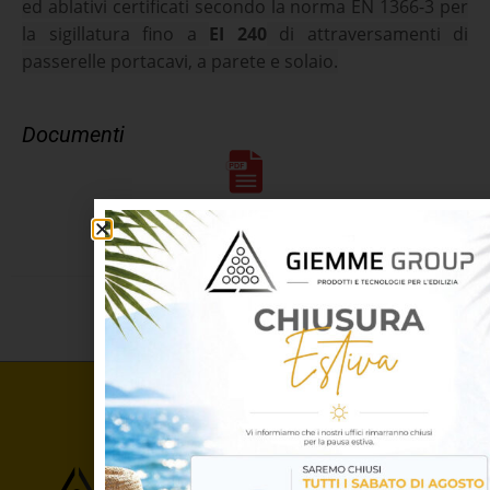
ed ablativi certificati secondo la norma EN 1366-3 per
la sigillatura fino a
EI 240
di attraversamenti di
passerelle portacavi, a parete e solaio.
Documenti
Scheda tecnica Af Bags
Prodotti correlati